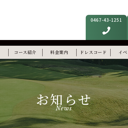
0467-43-1251
内
コース紹介
料金案内
ドレスコード
イベ
フィットネス
スタディルーム(準備中)
屋上テラス(準備中)
お知らせ
News