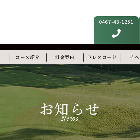
0467-43-1251
内
コース紹介
料金案内
ドレスコード
イベ
フィットネス
スタディルーム(準備中)
屋上テラス(準備中)
お知らせ
News