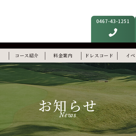
0467-43-1251
内
コース紹介
料金案内
ドレスコード
イベ
フィットネス
スタディルーム(準備中)
屋上テラス(準備中)
お知らせ
News