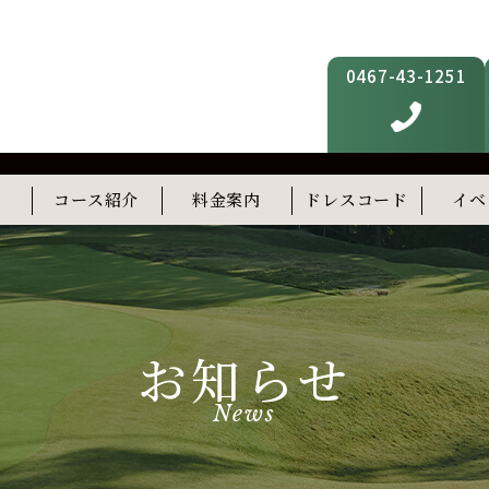
0467-43-1251
内
コース紹介
料金案内
ドレスコード
イベ
フィットネス
スタディルーム(準備中)
屋上テラス(準備中)
お知らせ
News