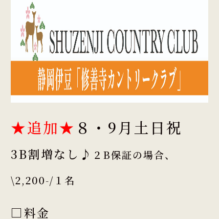
★追加★
８・9月土日祝
3B割増なし♪
２B保証の場合、
\2,200-/１名
□料金