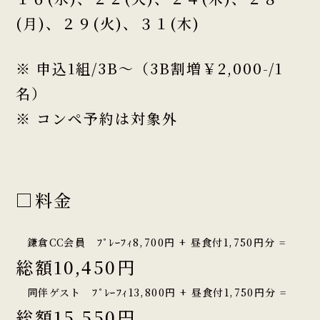
(月)、２９(火)、３１(木)
※ 申込1組/3B～（3B割増￥2,000-/1
名）
※ コンペ予約は対象外
□料金
鎌倉CC会員 ﾌﾟﾚｰﾌｨ8,700円 + 昼食付1,750円分 =
総額10,450円
同伴ゲスト ﾌﾟﾚｰﾌｨ13,800円 + 昼食付1,750円分 =
総額15,550円