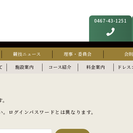
0467-43-1251
競技ニュース
理事・委員会
会
て
施設案内
コース紹介
料金案内
ドレス
フィットネス
スタディルーム(準備中)
屋上テラス(準備中)
す。
い。ログインパスワードとは異なります。