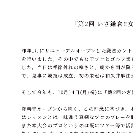
『第2回 いざ鎌倉‼
昨年
1
月にリニューアルオープンした鎌倉カン
を行いました。その中でも女子プロとゴルフ業
した。当日は季節外れの寒さと、朝から雨が降
で、見事に競技は成立、初の栄冠は和久井麻由
そして今年も、
10
月
14
日
(
月
/
祝
)
に「第
2
回いざ
修善寺オープンから続く、この理念に基づき、
はレッスンとは一味違う真剣なプロのプレーを
また本大会のプロというのは既にツアー等で活