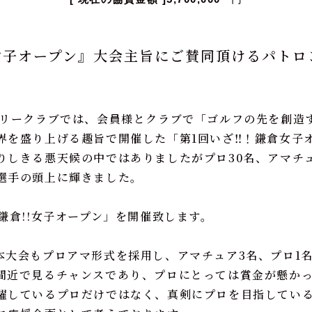
女子オープン』大会主旨にご賛同頂けるパトロ
トリークラブでは、会員様とクラブで「ゴルフの先を創造
界を盛り上げる趣旨で開催した「第
1
回いざ‼！鎌倉女子
りしきる悪天候の中ではありましたがプロ
30
名、アマチ
選手の頭上に輝きました。
鎌倉
!!
女子オープン」を開催致します。
本大会もプロアマ形式を採用し、アマチュア
3
名、プロ
1
間近で見るチャンスであり、プロにとっては賞金が懸か
躍しているプロだけではなく、真剣にプロを目指してい