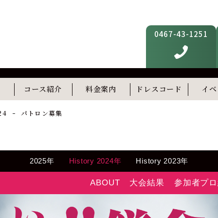
0467-43-1251
内
コース紹介
料金案内
ドレスコード
イベ
フィットネス
スタディルーム(準備中)
屋上テラス(準備中)
24
パトロン募集
2025年
History 2024年
History 2023年
ABOUT
大会結果
参加者プロ