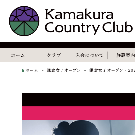
ホーム
クラブ
入会について
施設案
コンセプト
歴史
レストラン
カフェ
ホーム
鎌倉女子オープン
鎌倉女子オープン - 20