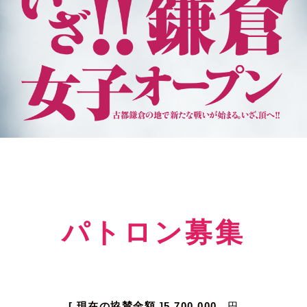
パトロン募集
[ 現在の協賛金額 ]5,700,000
円