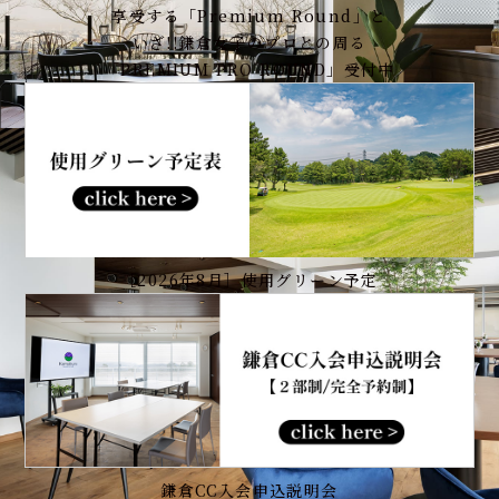
享受する「
Premium Round
」と
いざ!!鎌倉女子のプロとの周る
「PREMIUM PRO ROUND」受付中
［2026年8月］使用グリーン予定
鎌倉CC入会申込説明会