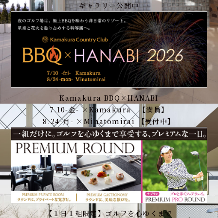
ギャラリー公開中
Kamakura BBQ×HANABI
7.10-金- ×Kamakura 【満員】
8.24-月- ×Minatomirai 【受付中】
【１日１組限定】ゴルフを心ゆくまで